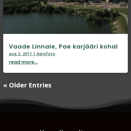
Vaade Linnale, Pae karjääri kohal
aug 2, 2011
|
Aerofoto
read more...
« Older Entries