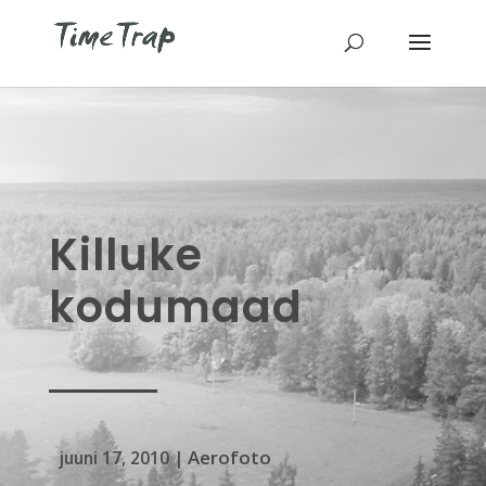
Killuke
kodumaad
Aerofoto
juuni 17, 2010
|