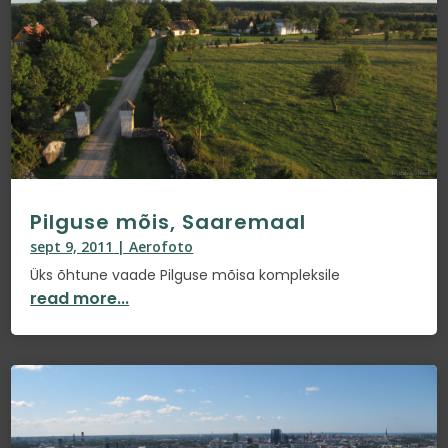
Pilguse mõis, Saaremaal
sept 9, 2011
|
Aerofoto
Üks õhtune vaade Pilguse mõisa kompleksile
read more...