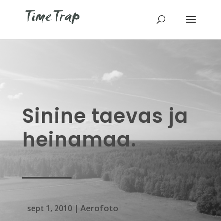
Sinine taevas ja
heinamaa.
Aerofoto
sept 1, 2010
|