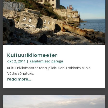
Kultuurikilomeeter
okt 2, 2011
|
Rändamised perega
Kultuurikilomeeter täna, pildis. Sõnu rohkem ei ole.
Võttis sõnatuks.
read more...