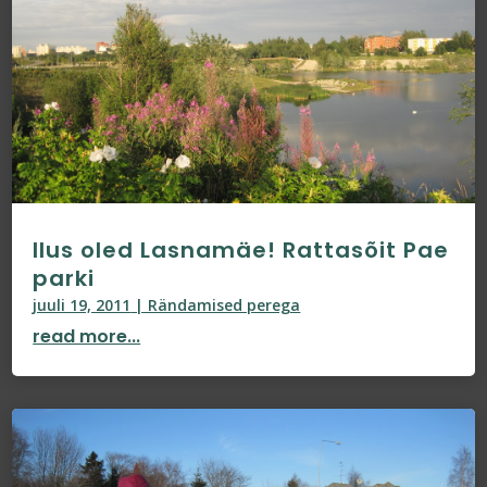
Ilus oled Lasnamäe! Rattasõit Pae
parki
juuli 19, 2011
|
Rändamised perega
read more...