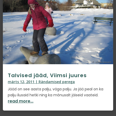
Talvised jääd, Viimsi juures
märts 12, 2011
|
Rändamised perega
Jääd on see aasta palju, väga palju. Ja jää peal on ka
palju ilusaid hetki ning ka mõnusalt jäiseid vaateid.
read more...