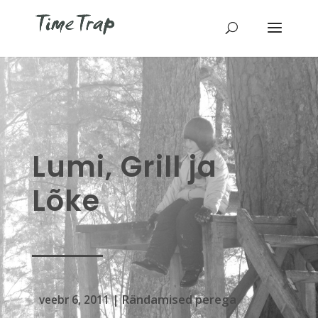
Lumi, Grill ja
Lõke
Rändamised perega
veebr 6, 2011
|