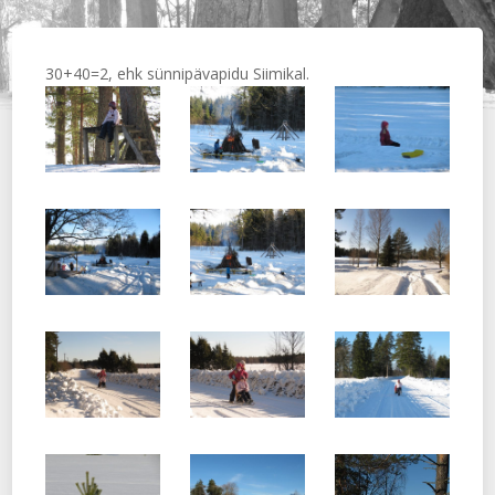
30+40=2, ehk sünnipävapidu Siimikal.