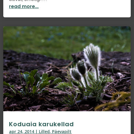
read more...
Koduaia karukellad
apr 24, 2014
|
Lilled
,
Päevapilt