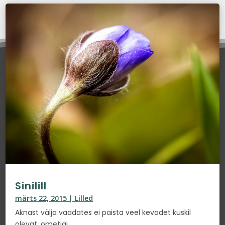
Sinilill
märts 22, 2015
|
Lilled
Aknast välja vaadates ei paista veel kevadet kuskil
olevat, ometigi . . .