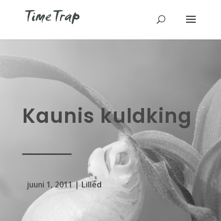
Kaunis kuldking
Lilled
juuni 1, 2011
|