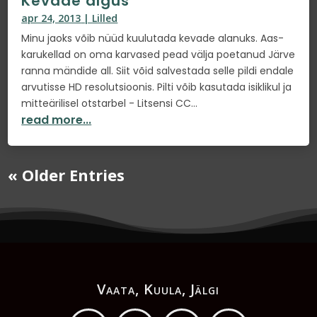
Kevade algus
apr 24, 2013
|
Lilled
Minu jaoks võib nüüd kuulutada kevade alanuks. Aas-
karukellad on oma karvased pead välja poetanud Järve
ranna mändide all. Siit võid salvestada selle pildi endale
arvutisse HD resolutsioonis. Pilti võib kasutada isiklikul ja
mitteärilisel otstarbel - Litsensi CC...
read more...
« Older Entries
Vaata, Kuula, Jälgi