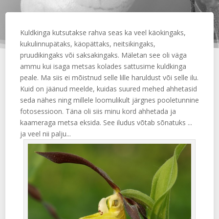
Kuldkinga kutsutakse rahva seas ka veel käokingaks,
kukulinnupätaks, käopättaks, neitsikingaks,
pruudikingaks või saksakingaks. Mäletan see oli väga
ammu kui isaga metsas kolades sattusime kuldkinga
peale. Ma siis ei mõistnud selle lille haruldust või selle ilu.
Kuid on jäänud meelde, kuidas suured mehed ahhetasid
seda nähes ning millele loomulikult järgnes pooletunnine
fotosessioon. Täna oli siis minu kord ahhetada ja
kaameraga metsa eksida. See iludus võtab sõnatuks ...
ja veel nii palju...