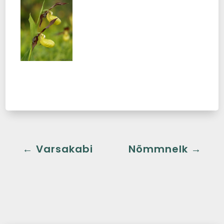
←
Varsakabi
Nõmmnelk
→