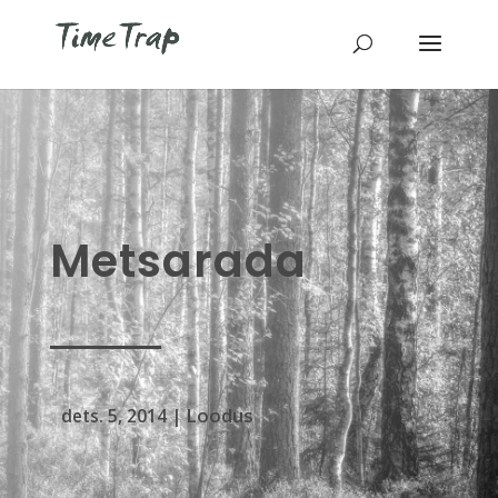
Metsarada
Loodus
dets. 5, 2014
|