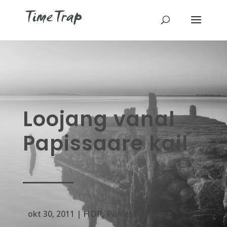
Loojang vanal
Papissaare kail
HDR
Päikese loojang
okt 30, 2011
|
,