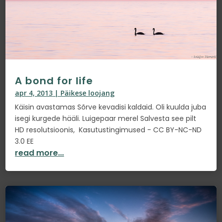
A bond for life
apr 4, 2013
|
Päikese loojang
Käisin avastamas Sõrve kevadisi kaldaid. Oli kuulda juba
isegi kurgede hääli. Luigepaar merel Salvesta see pilt
HD resolutsioonis, Kasutustingimused - CC BY-NC-ND
3.0 EE
read more...