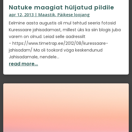
Natuke maagiat hüljatud pildile
apr 12, 2013
|
Maastik
,
Päikese loojang
Eelmine aasta augustis oli mul tehtud seeria fotosid
Kuressaare jahisadamast, millest üks ka siin blogis juba
varem on olnud. Leiad selle aadressilt
- https://www.timetrap.ee/2012/08/kuressaare-
jahisadam/ Ma oli tookord väga keskendunud
Jahisadamale, nendele...
read more...