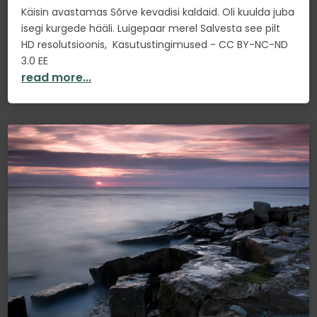
Käisin avastamas Sõrve kevadisi kaldaid. Oli kuulda juba
isegi kurgede hääli. Luigepaar merel Salvesta see pilt
HD resolutsioonis, Kasutustingimused - CC BY-NC-ND
3.0 EE
read more...