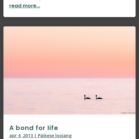
read more...
A bond for life
apr 4, 2013
|
Päikese loojang