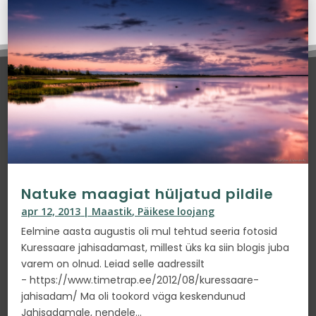
Natuke maagiat hüljatud pildile
apr 12, 2013
|
Maastik
,
Päikese loojang
Eelmine aasta augustis oli mul tehtud seeria fotosid
Kuressaare jahisadamast, millest üks ka siin blogis juba
varem on olnud. Leiad selle aadressilt
- https://www.timetrap.ee/2012/08/kuressaare-
jahisadam/ Ma oli tookord väga keskendunud
Jahisadamale, nendele...