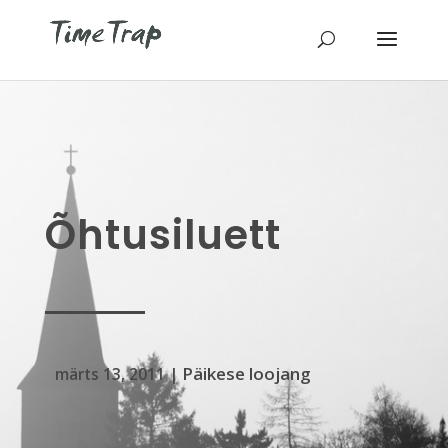
Õhtusiluett
Päikese loojang
märts 13, 2011
|