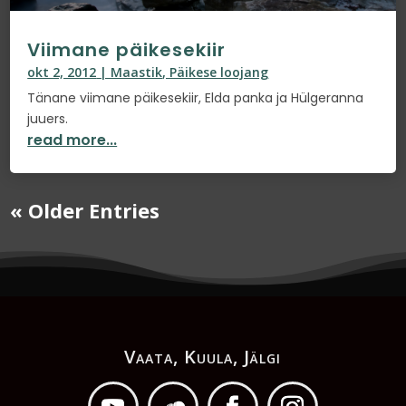
Viimane päikesekiir
okt 2, 2012
|
Maastik
,
Päikese loojang
Tänane viimane päikesekiir, Elda panka ja Hülgeranna
juuers.
read more...
« Older Entries
Vaata, Kuula, Jälgi