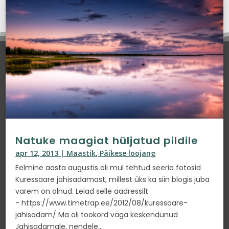
Natuke maagiat hüljatud pildile
apr 12, 2013
|
Maastik
,
Päikese loojang
Eelmine aasta augustis oli mul tehtud seeria fotosid
Kuressaare jahisadamast, millest üks ka siin blogis juba
varem on olnud. Leiad selle aadressilt
- https://www.timetrap.ee/2012/08/kuressaare-
jahisadam/ Ma oli tookord väga keskendunud
Jahisadamale, nendele...