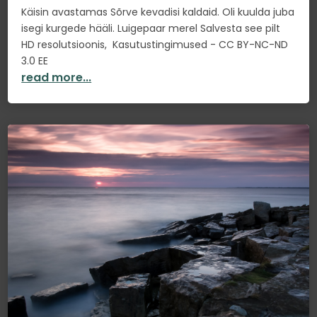
Käisin avastamas Sõrve kevadisi kaldaid. Oli kuulda juba
isegi kurgede hääli. Luigepaar merel Salvesta see pilt
HD resolutsioonis, Kasutustingimused - CC BY-NC-ND
3.0 EE
read more...