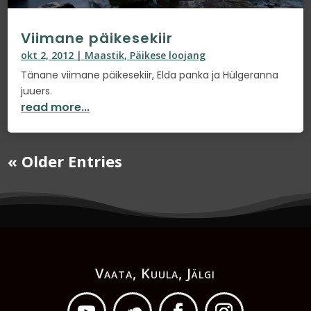
Viimane päikesekiir
okt 2, 2012
|
Maastik
,
Päikese loojang
Tänane viimane päikesekiir, Elda panka ja Hülgeranna
juuers.
read more...
« Older Entries
Vaata, Kuula, Jälgi