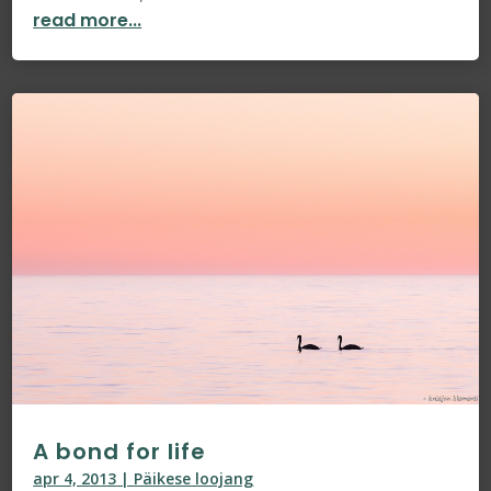
read more...
A bond for life
apr 4, 2013
|
Päikese loojang