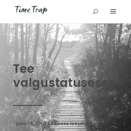
Tee
valgustatusesse
Päikese loojang
juuni 18, 2010
|