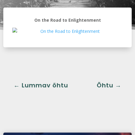
On the Road to Enlightenment
←
Lummav õhtu
Õhtu
→