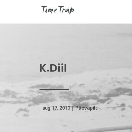
K.Diil
Päevapilt
aug 17, 2010
|