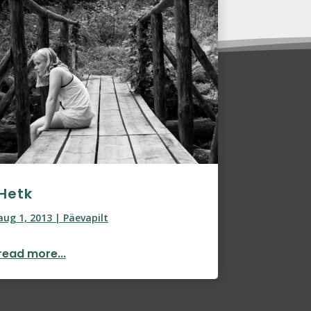
Hetk
aug 1, 2013
|
Päevapilt
read more...