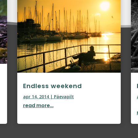
Endless weekend
apr 14, 2014
|
Päevapilt
read more...