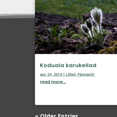
Koduaia karukellad
apr 24, 2014
|
Lilled
,
Päevapilt
read more...
« Older Entries