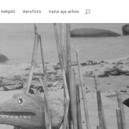
Helipilt
Aerofoto
Vana aja arhiiv