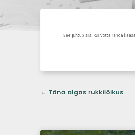
See juhtub siis, kui võtta randa kaasa 
←
Täna algas rukkilõikus