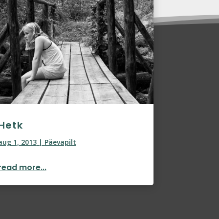
Hetk
aug 1, 2013
|
Päevapilt
read more...