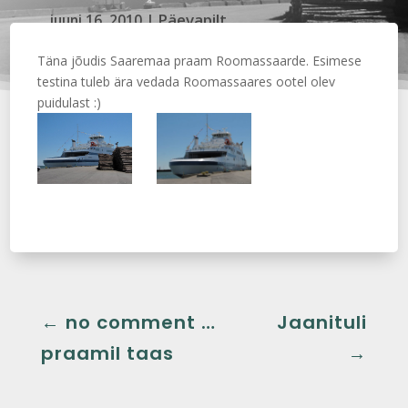
Päevapilt
juuni 16, 2010
|
Täna jõudis Saaremaa praam Roomassaarde. Esimese
testina tuleb ära vedada Roomassaares ootel olev
puidulast :)
←
no comment …
Jaanituli
praamil taas
→