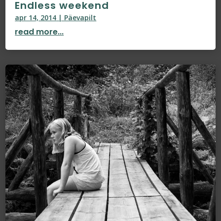
Endless weekend
apr 14, 2014
|
Päevapilt
read more...