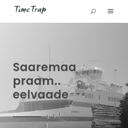
Saaremaa
praam..
eelvaade