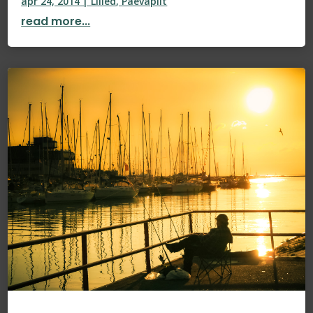
apr 24, 2014
|
Lilled
,
Päevapilt
read more...