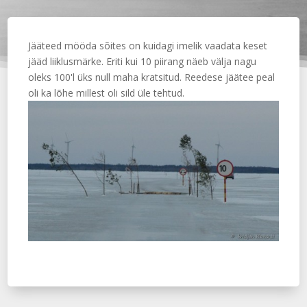
Jääteed mööda sõites on kuidagi imelik vaadata keset
jääd liiklusmärke. Eriti kui 10 piirang näeb välja nagu
oleks 100'l üks null maha kratsitud. Reedese jäätee peal
oli ka lõhe millest oli sild üle tehtud.