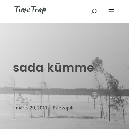
sada kümme
Päevapilt
märts 20, 2011
|