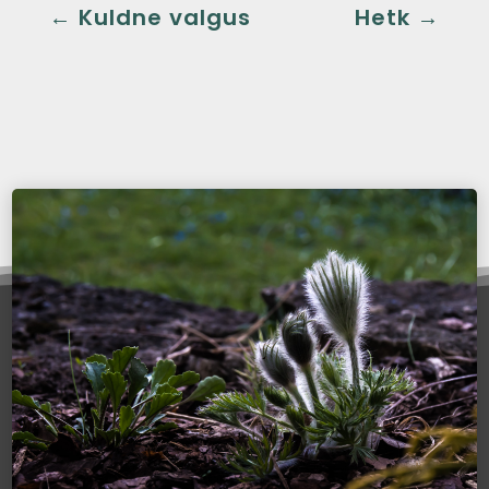
←
Kuldne valgus
Hetk
→