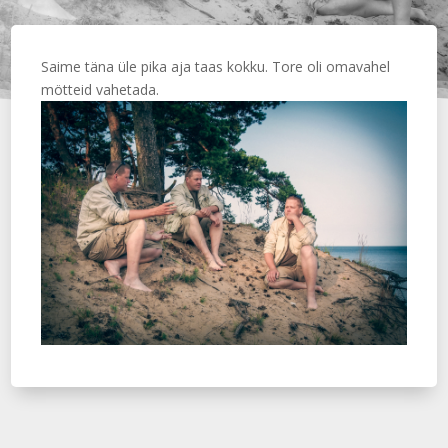
Saime täna üle pika aja taas kokku. Tore oli omavahel
mötteid vahetada.