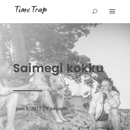
Saimegi kokku
Päevapilt
juuli 8, 2013
|