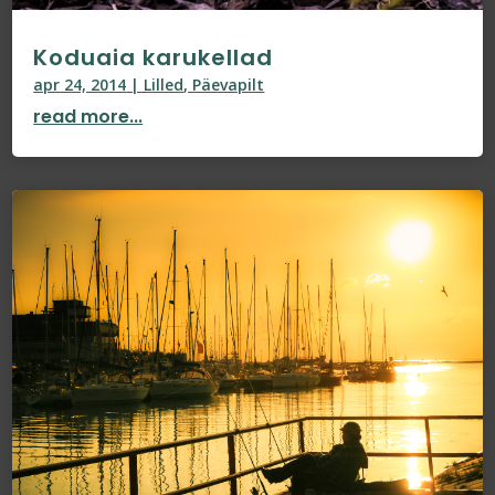
Koduaia karukellad
apr 24, 2014
|
Lilled
,
Päevapilt
read more...