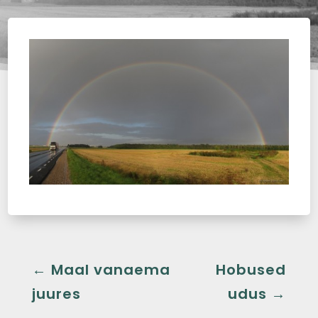
←
Maal vanaema
Hobused
juures
udus
→