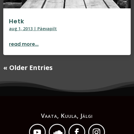
Hetk
aug 1, 2013
|
Päevapilt
read more...
« Older Entries
Vaata, Kuula, Jälgi