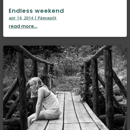
Endless weekend
apr 14, 2014
|
Päevapilt
read more...