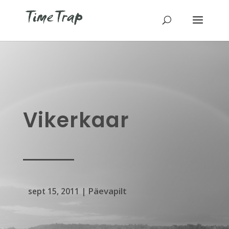
Vikerkaar
Päevapilt
sept 15, 2011
|