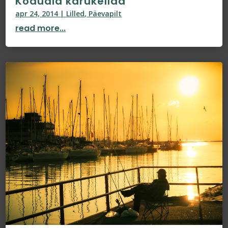
Koduaia karukellad
apr 24, 2014
|
Lilled
,
Päevapilt
read more...