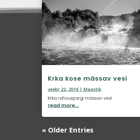
Krka kose mässav vesi
veebr 22, 2016
|
Maastik
Krka rahvuspargi mässav vesi
read more...
« Older Entries