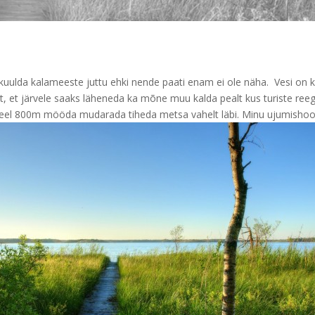
t kuulda kalameeste juttu ehki nende paati enam ei ole näha. Vesi on
t, et järvele saaks läheneda ka mõne muu kalda pealt kus turiste reegl
veel 800m mööda mudarada tiheda metsa vahelt läbi. Minu ujumishoo