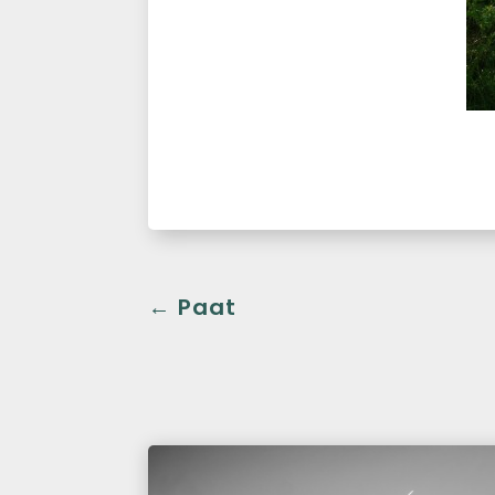
←
Paat