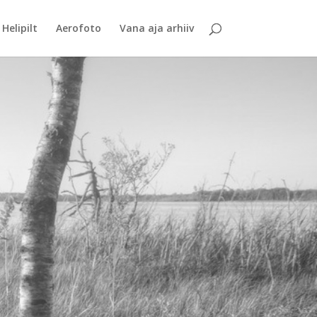
Helipilt
Aerofoto
Vana aja arhiiv