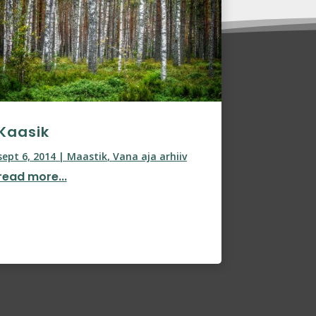
Kaasik
sept 6, 2014
|
Maastik
,
Vana aja arhiiv
read more...