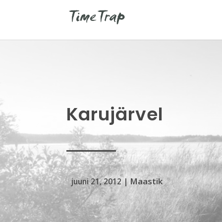
Karujärvel
Maastik
juuni 21, 2012
|