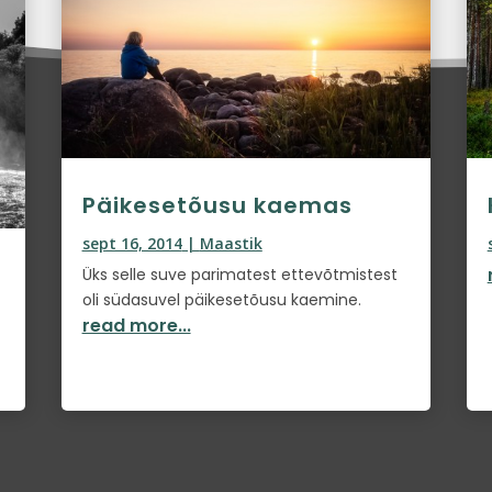
Päikesetõusu kaemas
sept 16, 2014
|
Maastik
Üks selle suve parimatest ettevõtmistest
oli südasuvel päikesetõusu kaemine.
read more...