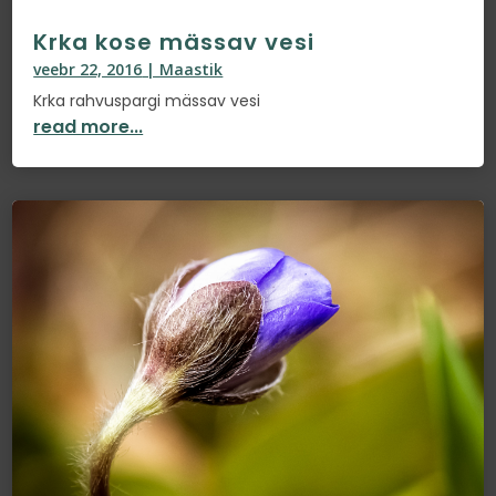
Krka kose mässav vesi
veebr 22, 2016
|
Maastik
Krka rahvuspargi mässav vesi
read more...