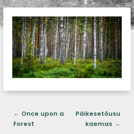
←
Once upon a
Päikesetõusu
Forest
kaemas
→