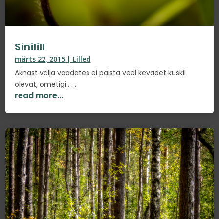
Sinilill
märts 22, 2015
|
Lilled
Aknast välja vaadates ei paista veel kevadet kuskil
olevat, ometigi . . .
read more...