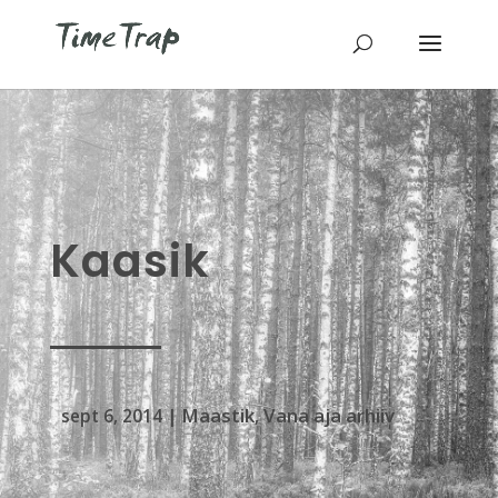
Kaasik
Maastik
Vana aja arhiiv
sept 6, 2014
|
,