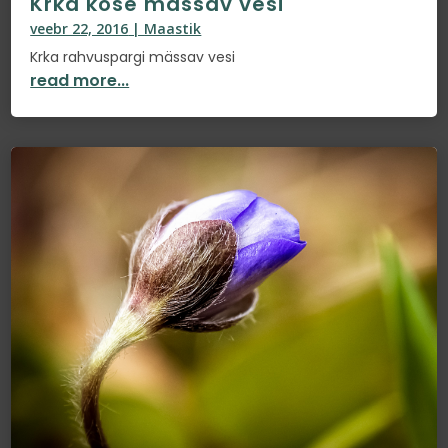
Krka kose mässav vesi
veebr 22, 2016
|
Maastik
Krka rahvuspargi mässav vesi
read more...