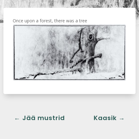
Once upon a forest, there was a tree
←
Jää mustrid
Kaasik
→