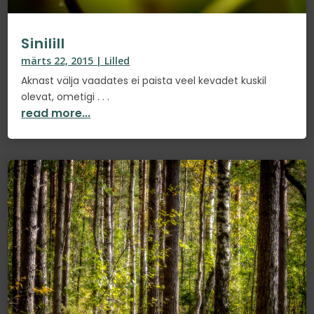
Sinilill
märts 22, 2015
|
Lilled
Aknast välja vaadates ei paista veel kevadet kuskil
olevat, ometigi . . .
read more...