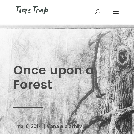
Once upon a
Forest
Vana aja arhiiv
mai 6, 2014
|