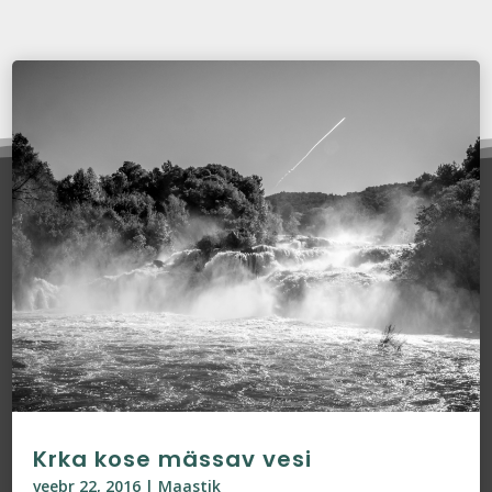
Krka kose mässav vesi
veebr 22, 2016
|
Maastik