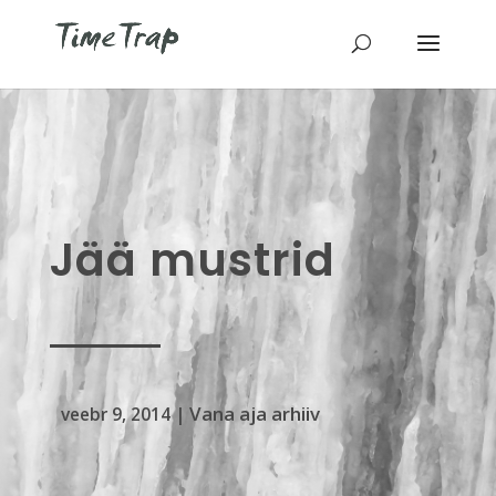
Jää mustrid
Vana aja arhiiv
veebr 9, 2014
|