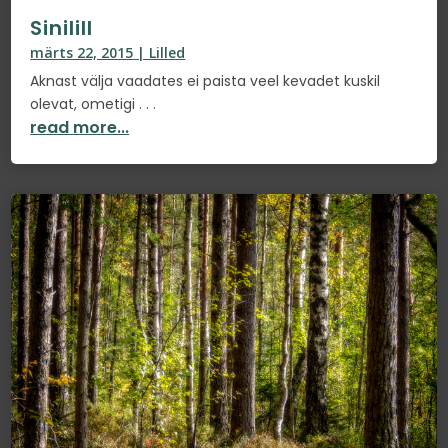
Sinilill
märts 22, 2015
|
Lilled
Aknast välja vaadates ei paista veel kevadet kuskil
olevat, ometigi . . .
read more...