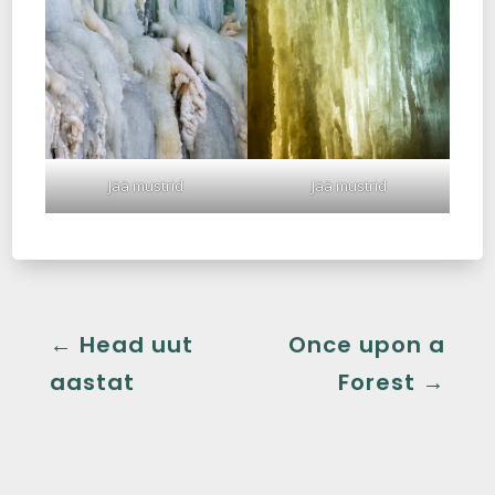
Jää mustrid
Jää mustrid
←
Head uut
Once upon a
aastat
Forest
→