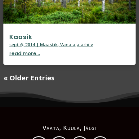
Kaasik
sept 6, 2014
|
Maastik
,
Vana aja arhiiv
read more...
« Older Entries
Vaata, Kuula, Jälgi