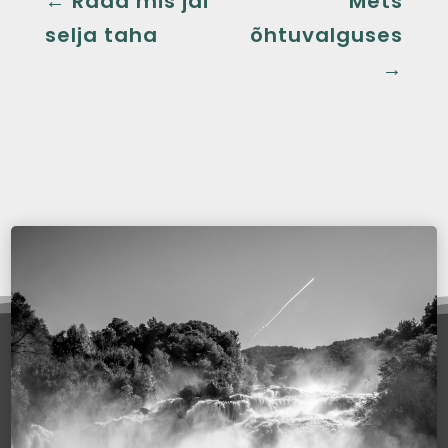
←
Rada mis jäi
Mets
selja taha
õhtuvalguses
→