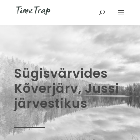
Sügisvärvides
Kõverjärv, Jussi
järvestikus