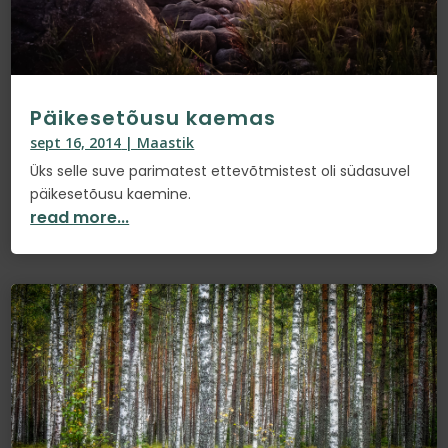
Päikesetõusu kaemas
sept 16, 2014
|
Maastik
Üks selle suve parimatest ettevõtmistest oli südasuvel
päikesetõusu kaemine.
read more...