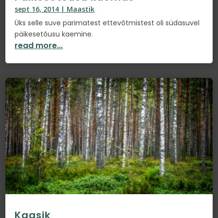
sept 16, 2014
|
Maastik
Üks selle suve parimatest ettevõtmistest oli südasuvel
päikesetõusu kaemine.
read more...
Kaasik