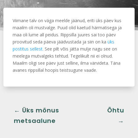
Viimane talv on väga meelde jäänud, eriti üks päev kus
maailm oli mustvalge. Puud olid kaetud härmatisega ja
maa oli lume all peidus. Rippsilla juures sai too päev
proovitud seda päeva jäädvustada ja siin on ka
üks
postitus sellest.
See pilt võis jätta mulje nagu see on
meelega mutvalgeks tehtud. Tegelikult nii ei olnud.
Maailm oligi see päev just selline, ilma värvideta. Täna
avanes rippsillal hoopis teistsugune vaade.
←
Üks mõnus
Õhtu
metsaalune
→