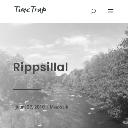
Rippsillal
Maastik
juuni 27, 2010
|