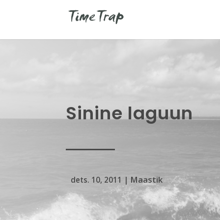
Sinine laguun
Maastik
dets. 10, 2011
|