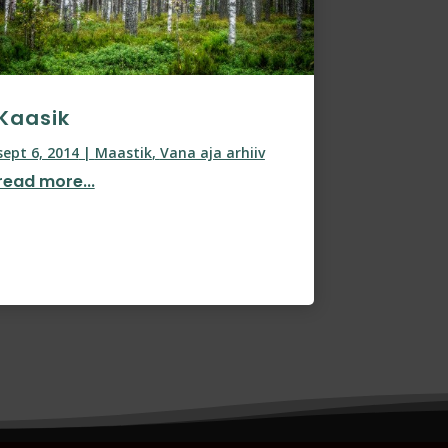
Kaasik
sept 6, 2014
|
Maastik
,
Vana aja arhiiv
read more...