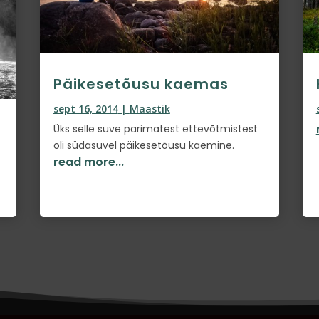
Päikesetõusu kaemas
sept 16, 2014
|
Maastik
Üks selle suve parimatest ettevõtmistest
oli südasuvel päikesetõusu kaemine.
read more...