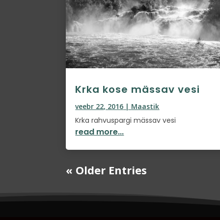
Krka kose mässav vesi
veebr 22, 2016
|
Maastik
Krka rahvuspargi mässav vesi
read more...
« Older Entries