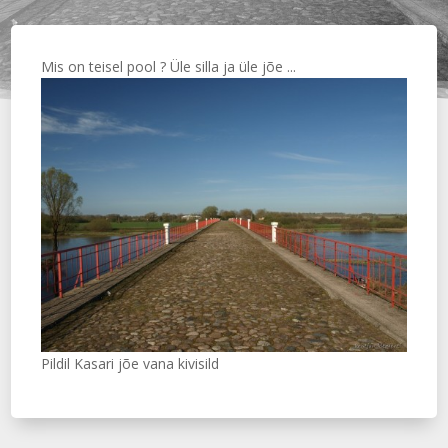
Mis on teisel pool ? Üle silla ja üle jõe ...
Pildil Kasari jõe vana kivisild