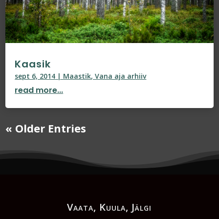
Kaasik
sept 6, 2014
|
Maastik
,
Vana aja arhiiv
read more...
« Older Entries
Vaata, Kuula, Jälgi