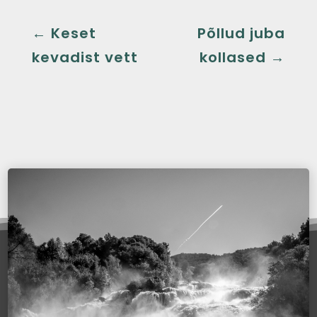
←
Keset
Põllud juba
kevadist vett
kollased
→