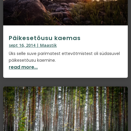
Päikesetõusu kaemas
sept 16, 2014
|
Maastik
Üks selle suve parimatest ettevõtmistest oli südasuvel
päikesetõusu kaemine.
read more...