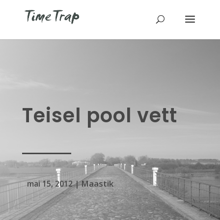
Teisel pool vett
Maastik
mai 15, 2012
|