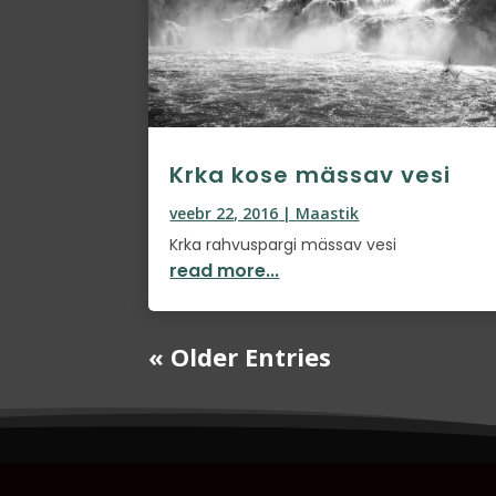
Krka kose mässav vesi
veebr 22, 2016
|
Maastik
Krka rahvuspargi mässav vesi
read more...
« Older Entries