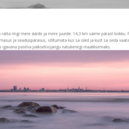
 ratta ringi mere äärde ja mere juurde. 14,3 km saime pärast kokku. 
arnasus ja seaduspärasus, sõltumata kus sa oled ja kust sa seda va
s igavana pasitva päikseloojangu natukenegi maalilisemaks.