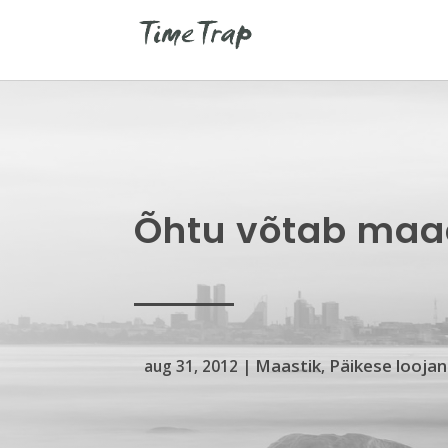
Õhtu võtab ma
Maastik
Päikese looja
aug 31, 2012
|
,