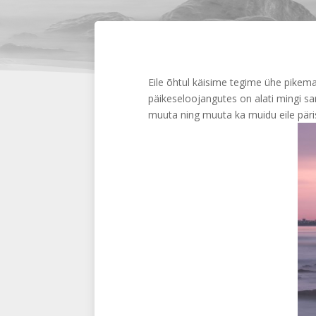
Eile õhtul käisime tegime ühe pikema
päikeseloojangutes on alati mingi s
muuta ning muuta ka muidu eile päri