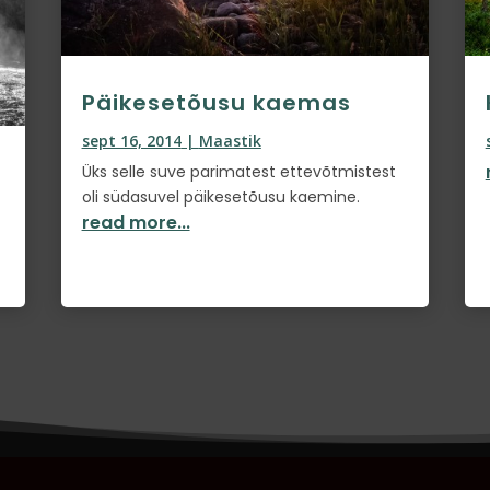
Päikesetõusu kaemas
sept 16, 2014
|
Maastik
Üks selle suve parimatest ettevõtmistest
oli südasuvel päikesetõusu kaemine.
read more...