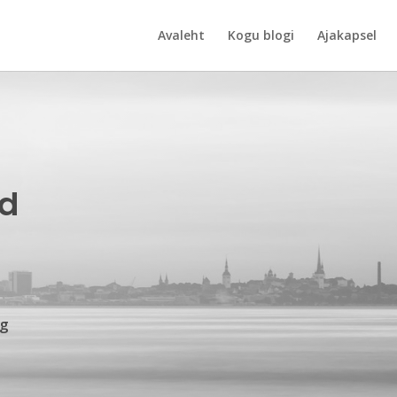
Avaleht
Kogu blogi
Ajakapsel
ad
ng