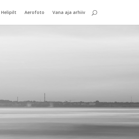
Helipilt
Aerofoto
Vana aja arhiiv