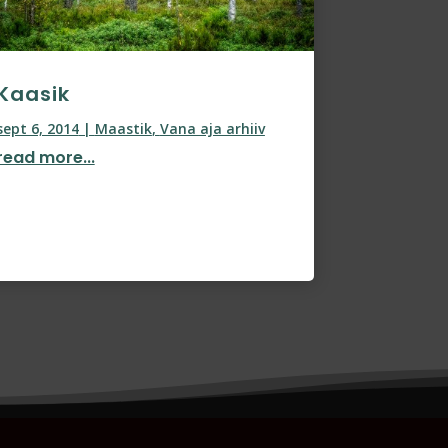
Kaasik
sept 6, 2014
|
Maastik
,
Vana aja arhiiv
read more...