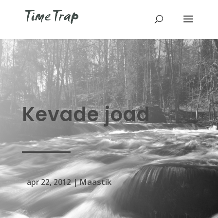
Kevade joad
Maastik
apr 22, 2012
|