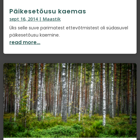
Päikesetõusu kaemas
sept 16, 2014
|
Maastik
Üks selle suve parimatest ettevõtmistest oli südasuvel
päikesetõusu kaemine.
read more...