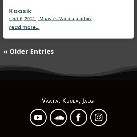
Kaasik
sept 6, 2014
|
Maastik
,
Vana aja arhiiv
read more...
« Older Entries
Vaata, Kuula, Jälgi