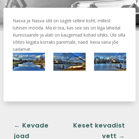
Nasva ja Nasva sild on sageli selline koht, millest
tuhisen mööda. Ma ei tea, kas see siis on liiga lähedal
Kuressaarele ja alati on kaugemad kohad sihiks. Üle silla
sõites kiigata korraks paremale, näed kena vana jõe
sadamat.
←
Kevade
Keset kevadist
joad
vett
→