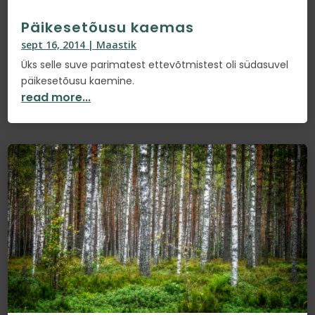
Päikesetõusu kaemas
sept 16, 2014
|
Maastik
Üks selle suve parimatest ettevõtmistest oli südasuvel
päikesetõusu kaemine.
read more...