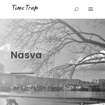
Nasva
HDR
Maastik
mai 4, 2012
|
,