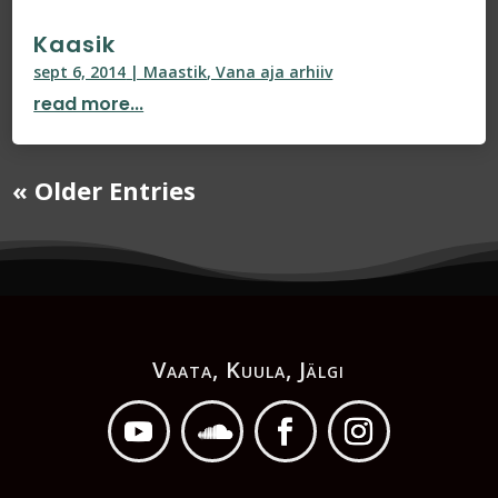
Kaasik
sept 6, 2014
|
Maastik
,
Vana aja arhiiv
read more...
« Older Entries
Vaata, Kuula, Jälgi